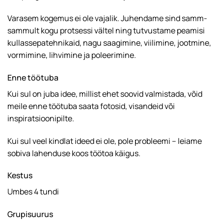
Varasem kogemus ei ole vajalik. Juhendame sind samm-
sammult kogu protsessi vältel ning tutvustame peamisi
kullassepatehnikaid, nagu saagimine, viilimine, jootmine,
vormimine, lihvimine ja poleerimine.
Enne töötuba
Kui sul on juba idee, millist ehet soovid valmistada, võid
meile enne töötuba saata fotosid, visandeid või
inspiratsioonipilte.
Kui sul veel kindlat ideed ei ole, pole probleemi – leiame
sobiva lahenduse koos töötoa käigus.
Kestus
Umbes 4 tundi
Grupisuurus