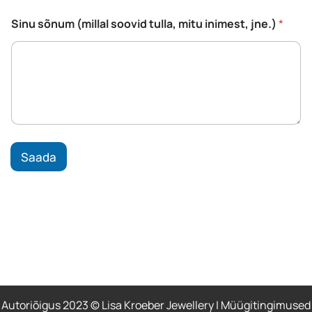
l
l
Sinu sõnum (millal soovid tulla, mitu inimest, jne.)
*
a
l
Saada
Autoriõigus 2023 © Lisa Kroeber Jewellery |
Müügitingimused