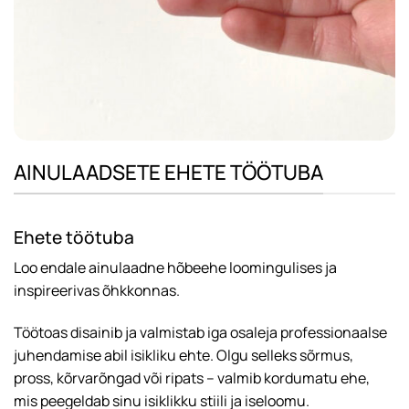
AINULAADSETE EHETE TÖÖTUBA
Ehete töötuba
Loo endale ainulaadne hõbeehe loomingulises ja
inspireerivas õhkkonnas.
Töötoas disainib ja valmistab iga osaleja professionaalse
juhendamise abil isikliku ehte. Olgu selleks sõrmus,
pross, kõrvarõngad või ripats – valmib kordumatu ehe,
mis peegeldab sinu isiklikku stiili ja iseloomu.