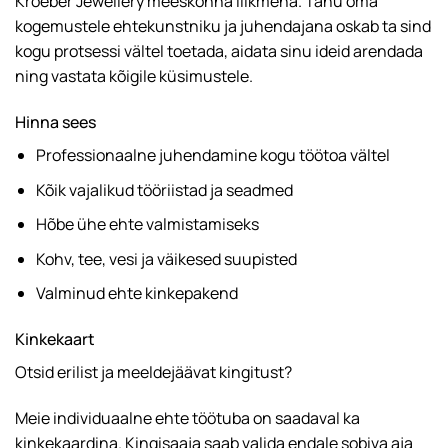
Kroeber Jewellery meeskonna liikmena. Tänu oma
kogemustele ehtekunstniku ja juhendajana oskab ta sind
kogu protsessi vältel toetada, aidata sinu ideid arendada
ning vastata kõigile küsimustele.
Hinna sees
Professionaalne juhendamine kogu töötoa vältel
Kõik vajalikud tööriistad ja seadmed
Hõbe ühe ehte valmistamiseks
Kohv, tee, vesi ja väikesed suupisted
Valminud ehte kinkepakend
Kinkekaart
Otsid erilist ja meeldejäävat kingitust?
Meie individuaalne ehte töötuba on saadaval ka
kinkekaardina. Kingisaaja saab valida endale sobiva aja