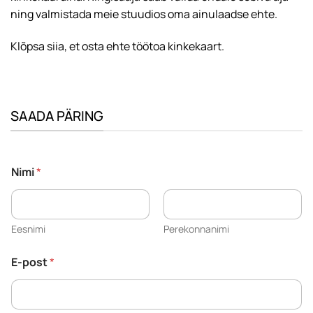
ning valmistada meie stuudios oma ainulaadse ehte.
Klõpsa siia, et osta ehte töötoa kinkekaart.
SAADA PÄRING
Nimi
*
Eesnimi
Perekonnanimi
*
E-post
*
*
(
m
i