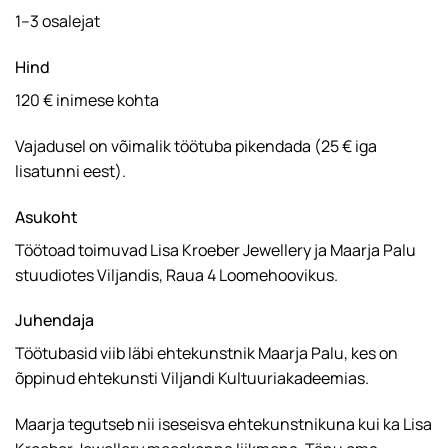
1–3 osalejat
Hind
120 € inimese kohta
Vajadusel on võimalik töötuba pikendada (25 € iga
lisatunni eest).
Asukoht
Töötoad toimuvad Lisa Kroeber Jewellery ja Maarja Palu
stuudiotes Viljandis, Raua 4 Loomehoovikus.
Juhendaja
Töötubasid viib läbi ehtekunstnik Maarja Palu, kes on
õppinud ehtekunsti Viljandi Kultuuriakadeemias.
Maarja tegutseb nii iseseisva ehtekunstnikuna kui ka Lisa